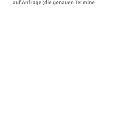
auf Anfrage (die genauen Termine
werden rechtzeitig bekannt gegeben)
Bitte vereinbare zuvor Deinen Termin!
Terminvergabe per Telefon:
09141 97 69
55
Dank Deiner Hilfe kannst Du bei uns
beste regionale Qualität zum fairen
Preis erwerben.